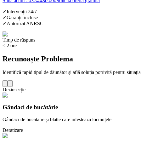
Sună acum - 0374.480.000
Solicită ofertă gratuită
✓
Intervenții 24/7
✓
Garanții incluse
✓
Autorizat ANRSC
Timp de răspuns
< 2 ore
Recunoaște Problema
Identifică rapid tipul de dăunător și află soluția potrivită pentru situația
Dezinsecție
Gândaci de bucătărie
Gândaci de bucătărie și blatte care infestează locuințele
Deratizare