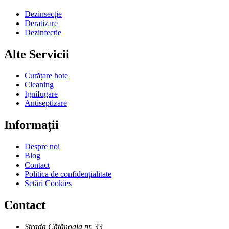
Dezinsecție
Deratizare
Dezinfecție
Alte Servicii
Curățare hote
Cleaning
Ignifugare
Antiseptizare
Informații
Despre noi
Blog
Contact
Politica de confidențialitate
Setări Cookies
Contact
Strada Cătănoaia nr. 33