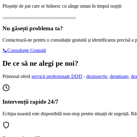
Ploșnițe de pat care se hrănesc cu sânge uman în timpul nopții
Nu găsești problema ta?
Contactează-ne pentru o consultație gratuită și identificarea precisă a
📞
Consultație Gratuită
De ce să ne alegi pe noi?
Primosal oferă
servicii profesionale DDD
-
dezinsecție
,
deratizare
,
dez
Intervenții rapide 24/7
Echipa noastră este disponibilă non-stop pentru situații de urgență. Răs