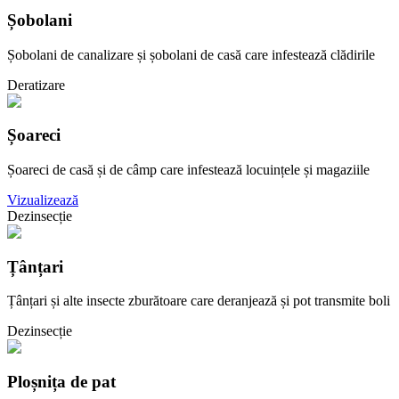
Șobolani
Șobolani de canalizare și șobolani de casă care infestează clădirile
Deratizare
Șoareci
Șoareci de casă și de câmp care infestează locuințele și magaziile
Vizualizează
Dezinsecție
Țânțari
Țânțari și alte insecte zburătoare care deranjează și pot transmite boli
Dezinsecție
Ploșnița de pat