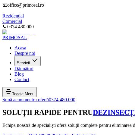
📧
office@primosal.ro
Rezidențial
Comercial
📞
0374.480.000
PRIMOSAL
Acasa
Despre noi
Servicii
Dăunători
Blog
Contact
Toggle Menu
Sună acum pentru ofertă
0374.480.000
SOLUȚII RAPIDE PENTRU
DEZINSECȚ
Echipa noastră de specialiști oferă soluții complete pentru eliminarea d