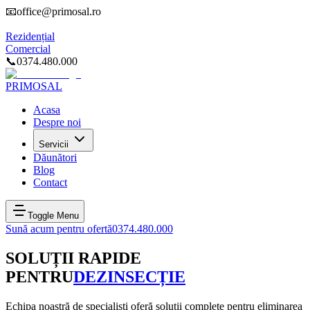
📧
office@primosal.ro
Rezidențial
Comercial
📞
0374.480.000
PRIMOSAL
Acasa
Despre noi
Servicii
Dăunători
Blog
Contact
Toggle Menu
Sună acum pentru ofertă
0374.480.000
SOLUȚII RAPIDE
PENTRU
DEZINSECȚIE
Echipa noastră de specialiști oferă soluții complete pentru eliminarea