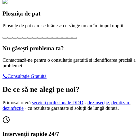
Ploșnița de pat
Ploșnițe de pat care se hrănesc cu sânge uman în timpul nopții
Nu găsești problema ta?
Contactează-ne pentru o consultație gratuită și identificarea precisă a
problemei
📞
Consultație Gratuită
De ce să ne alegi pe noi?
Primosal oferă
servicii profesionale DDD
-
dezinsecție
,
deratizare
,
dezinfecție
- cu rezultate garantate și soluții de lungă durată.
Intervenții rapide 24/7