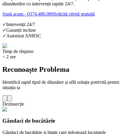
dăunătorilor cu intervenții rapide 24/7.
Sună acum - 0374.480.000
Solicită ofertă gratuită
✓
Intervenții 24/7
✓
Garanții incluse
✓
Autorizat ANRSC
Timp de răspuns
< 2 ore
Recunoaște Problema
Identifică rapid tipul de dăunător și află soluția potrivită pentru
situația ta
Dezinsecție
Gândaci de bucătărie
Gândaci de bucătărie și blatte care infestează locuințele