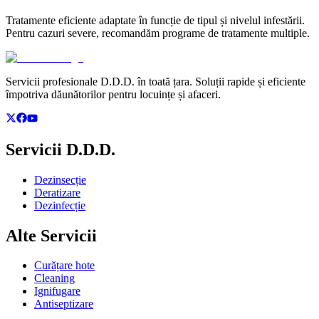
Tratamente eficiente adaptate în funcție de tipul și nivelul infestării.
Pentru cazuri severe, recomandăm programe de tratamente multiple.
Servicii profesionale D.D.D. în toată țara. Soluții rapide și eficiente
împotriva dăunătorilor pentru locuințe și afaceri.
Servicii D.D.D.
Dezinsecție
Deratizare
Dezinfecție
Alte Servicii
Curățare hote
Cleaning
Ignifugare
Antiseptizare