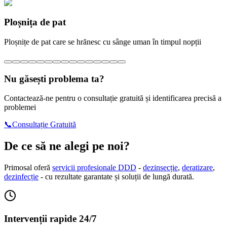
Ploșnița de pat
Ploșnițe de pat care se hrănesc cu sânge uman în timpul nopții
Nu găsești problema ta?
Contactează-ne pentru o consultație gratuită și identificarea precisă a
problemei
📞
Consultație Gratuită
De ce să ne alegi pe noi?
Primosal oferă
servicii profesionale DDD
-
dezinsecție
,
deratizare
,
dezinfecție
- cu rezultate garantate și soluții de lungă durată.
Intervenții rapide 24/7