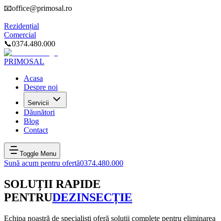
📧
office@primosal.ro
Rezidențial
Comercial
📞
0374.480.000
PRIMOSAL
Acasa
Despre noi
Servicii
Dăunători
Blog
Contact
Toggle Menu
Sună acum pentru ofertă
0374.480.000
SOLUȚII RAPIDE
PENTRU
DEZINSECȚIE
Echipa noastră de specialiști oferă soluții complete pentru eliminarea