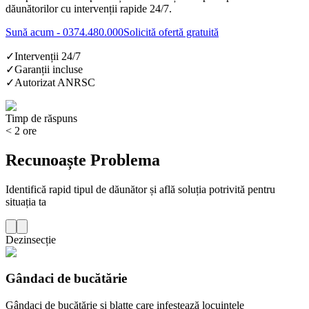
dăunătorilor cu intervenții rapide 24/7.
Sună acum - 0374.480.000
Solicită ofertă gratuită
✓
Intervenții 24/7
✓
Garanții incluse
✓
Autorizat ANRSC
Timp de răspuns
< 2 ore
Recunoaște Problema
Identifică rapid tipul de dăunător și află soluția potrivită pentru
situația ta
Dezinsecție
Gândaci de bucătărie
Gândaci de bucătărie și blatte care infestează locuințele