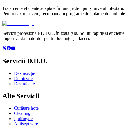
Tratamente eficiente adaptate în funcție de tipul și nivelul infestării.
Pentru cazuri severe, recomandăm programe de tratamente multiple.
Servicii profesionale D.D.D. în toată țara. Soluții rapide și eficiente
împotriva dăunătorilor pentru locuințe și afaceri.
Servicii D.D.D.
Dezinsecție
Deratizare
Dezinfecție
Alte Servicii
Curățare hote
Cleaning
Ignifugare
Antiseptizare