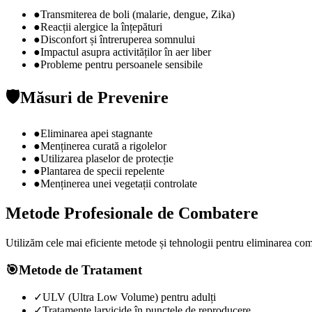
●
Transmiterea de boli (malarie, dengue, Zika)
●
Reacții alergice la înțepături
●
Disconfort și întreruperea somnului
●
Impactul asupra activităților în aer liber
●
Probleme pentru persoanele sensibile
🛡️
Măsuri de Prevenire
●
Eliminarea apei stagnante
●
Menținerea curată a rigolelor
●
Utilizarea plaselor de protecție
●
Plantarea de specii repelente
●
Menținerea unei vegetații controlate
Metode Profesionale de Combatere
Utilizăm cele mai eficiente metode și tehnologii pentru eliminarea co
🎯
Metode de Tratament
✓
ULV (Ultra Low Volume) pentru adulți
✓
Tratamente larvicide în punctele de reproducere