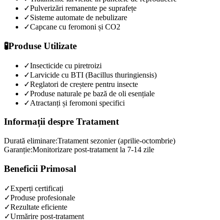
✓
Pulverizări remanente pe suprafețe
✓
Sisteme automate de nebulizare
✓
Capcane cu feromoni și CO2
🧪
Produse Utilizate
✓
Insecticide cu piretroizi
✓
Larvicide cu BTI (Bacillus thuringiensis)
✓
Reglatori de creștere pentru insecte
✓
Produse naturale pe bază de oli esențiale
✓
Atractanți și feromoni specifici
Informații despre Tratament
Durată eliminare:
Tratament sezonier (aprilie-octombrie)
Garanție:
Monitorizare post-tratament la 7-14 zile
Beneficii Primosal
✓
Experți certificați
✓
Produse profesionale
✓
Rezultate eficiente
✓
Urmărire post-tratament