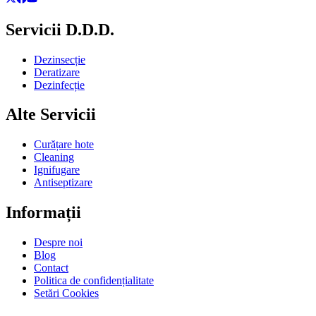
Servicii D.D.D.
Dezinsecție
Deratizare
Dezinfecție
Alte Servicii
Curățare hote
Cleaning
Ignifugare
Antiseptizare
Informații
Despre noi
Blog
Contact
Politica de confidențialitate
Setări Cookies