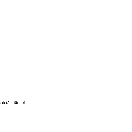
mpletă a
țânțari