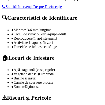
📞
Solicită Intervenție
Despre
Dezinsecție
🔍
Caracteristici de Identificare
●
Mărime: 3-6 mm lungime
●
Ciclul de viață: ou-larvă-pupă-adult
●
Reproducere în apă stagnantă
●
Activitate la apus și în zori
●
Femelele se hrănesc cu sânge
🏠
Locuri de Infestare
●
Apă stagnantă (vase, rigole)
●
Vegetație densă și umbredă
●
Bazine și iazuri
●
Canale de scurgere blocate
●
Zone mlăștinoase
⚠️
Riscuri și Pericole