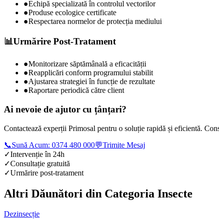
●
Echipă specializată în controlul vectorilor
●
Produse ecologice certificate
●
Respectarea normelor de protecția mediului
📊
Urmărire Post-Tratament
●
Monitorizare săptămânală a eficacității
●
Reapplicări conform programului stabilit
●
Ajustarea strategiei în funcție de rezultate
●
Raportare periodică către client
Ai nevoie de ajutor cu
țânțari
?
Contactează experții Primosal pentru o soluție rapidă și eficientă. Cons
📞
Sună Acum: 0374 480 000
💬
Trimite Mesaj
✓
Intervenție în 24h
✓
Consultație gratuită
✓
Urmărire post-tratament
Altri Dăunători din Categoria
Insecte
Dezinsecție