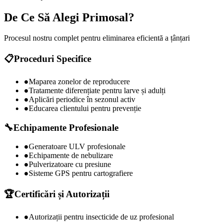
De Ce Să Alegi Primosal?
Procesul nostru complet pentru eliminarea eficientă a
țânțari
📋
Proceduri Specifice
●
Maparea zonelor de reproducere
●
Tratamente diferențiate pentru larve și adulți
●
Aplicări periodice în sezonul activ
●
Educarea clientului pentru prevenție
🔧
Echipamente Profesionale
●
Generatoare ULV profesionale
●
Echipamente de nebulizare
●
Pulverizatoare cu presiune
●
Sisteme GPS pentru cartografiere
🏆
Certificări și Autorizații
●
Autorizații pentru insecticide de uz profesional