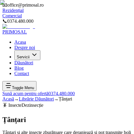
📧
office@primosal.ro
Rezidențial
Comercial
📞
0374.480.000
PRIMOSAL
Acasa
Despre noi
Servicii
Dăunători
Blog
Contact
Toggle Menu
Sună acum pentru ofertă
0374.480.000
Acasă
→
Librărie Dăunători
→
Țânțari
🪳
Insecte
Dezinsecție
Țânțari
Țânțari și alte insecte zburătoare care deranjează și pot transmite boli