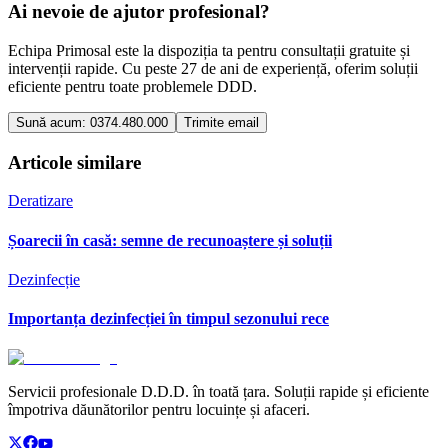
Ai nevoie de ajutor profesional?
Echipa Primosal este la dispoziția ta pentru consultații gratuite și
intervenții rapide. Cu peste 27 de ani de experiență, oferim soluții
eficiente pentru toate problemele DDD.
Sună acum: 0374.480.000
Trimite email
Articole similare
Deratizare
Șoarecii în casă: semne de recunoaștere și soluții
Dezinfecție
Importanța dezinfecției în timpul sezonului rece
Servicii profesionale D.D.D. în toată țara. Soluții rapide și eficiente
împotriva dăunătorilor pentru locuințe și afaceri.