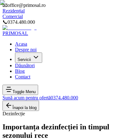
📧
office@primosal.ro
Rezidențial
Comercial
📞
0374.480.000
PRIMOSAL
Acasa
Despre noi
Servicii
Dăunători
Blog
Contact
Toggle Menu
Sună acum pentru ofertă
0374.480.000
Înapoi la blog
Dezinfecție
Importanța dezinfecției în timpul
sezonului rece