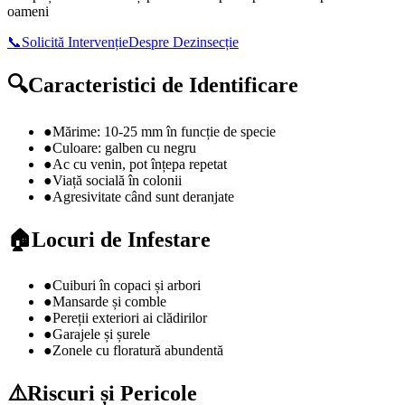
oameni
📞
Solicită Intervenție
Despre
Dezinsecție
🔍
Caracteristici de Identificare
●
Mărime: 10-25 mm în funcție de specie
●
Culoare: galben cu negru
●
Ac cu venin, pot înțepa repetat
●
Viață socială în colonii
●
Agresivitate când sunt deranjate
🏠
Locuri de Infestare
●
Cuiburi în copaci și arbori
●
Mansarde și comble
●
Pereții exteriori ai clădirilor
●
Garajele și șurele
●
Zonele cu floratură abundentă
⚠️
Riscuri și Pericole