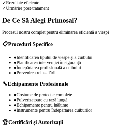
✓
Rezultate eficiente
✓
Urmărire post-tratament
De Ce Să Alegi Primosal?
Procesul nostru complet pentru eliminarea eficientă a
viespi
📋
Proceduri Specifice
●
Identificarea tipului de viespe și a cuibului
●
Planificarea intervenției în siguranță
●
Îndepărtarea profesională a cuibului
●
Prevenirea reinstalării
🔧
Echipamente Profesionale
●
Costume de protecție complete
●
Pulverizatoare cu rază lungă
●
Echipamente pentru înălțime
●
Instrumente pentru îndepărtarea cuiburilor
🏆
Certificări și Autorizații