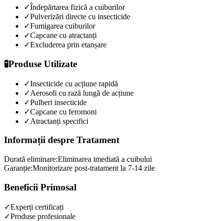
✓
Îndepărtarea fizică a cuiburilor
✓
Pulverizări directe cu insecticide
✓
Fumigarea cuiburilor
✓
Capcane cu atractanți
✓
Excluderea prin etanșare
🧪
Produse Utilizate
✓
Insecticide cu acțiune rapidă
✓
Aerosoli cu rază lungă de acțiune
✓
Pulberi insecticide
✓
Capcane cu feromoni
✓
Atractanți specifici
Informații despre Tratament
Durată eliminare:
Eliminarea imediată a cuibului
Garanție:
Monitorizare post-tratament la 7-14 zile
Beneficii Primosal
✓
Experți certificați
✓
Produse profesionale