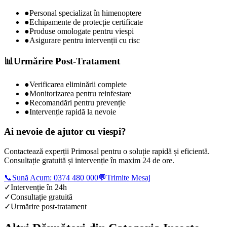
●
Personal specializat în himenoptere
●
Echipamente de protecție certificate
●
Produse omologate pentru viespi
●
Asigurare pentru intervenții cu risc
📊
Urmărire Post-Tratament
●
Verificarea eliminării complete
●
Monitorizarea pentru reinfestare
●
Recomandări pentru prevenție
●
Intervenție rapidă la nevoie
Ai nevoie de ajutor cu
viespi
?
Contactează experții Primosal pentru o soluție rapidă și eficientă.
Consultație gratuită și intervenție în maxim 24 de ore.
📞
Sună Acum: 0374 480 000
💬
Trimite Mesaj
✓
Intervenție în 24h
✓
Consultație gratuită
✓
Urmărire post-tratament