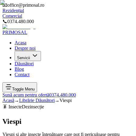
📧
office@primosal.ro
Rezidențial
Comercial
📞
0374.480.000
PRIMOSAL
Acasa
Despre noi
Servicii
Dăunători
Blog
Contact
Toggle Menu
Sună acum pentru ofertă
0374.480.000
Acasă
→
Librărie Dăunători
→
Viespi
🪳
Insecte
Dezinsecție
Viespi
Viespi și alte insecte înțepătoare care pot fi periculoase pentru