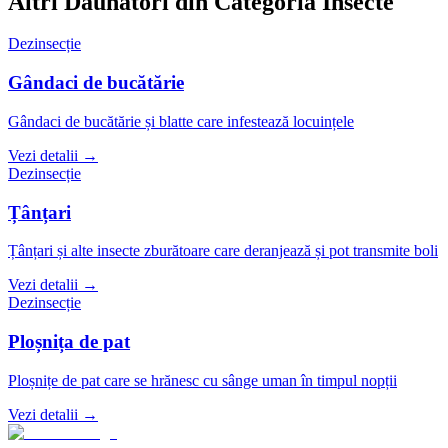
Altri Dăunători din Categoria
Insecte
Dezinsecție
Gândaci de bucătărie
Gândaci de bucătărie și blatte care infestează locuințele
Vezi detalii →
Dezinsecție
Țânțari
Țânțari și alte insecte zburătoare care deranjează și pot transmite boli
Vezi detalii →
Dezinsecție
Ploșnița de pat
Ploșnițe de pat care se hrănesc cu sânge uman în timpul nopții
Vezi detalii →