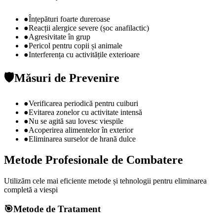
●
Înțepături foarte dureroase
●
Reacții alergice severe (șoc anafilactic)
●
Agresivitate în grup
●
Pericol pentru copii și animale
●
Interferența cu activitățile exterioare
🛡️
Măsuri de Prevenire
●
Verificarea periodică pentru cuiburi
●
Evitarea zonelor cu activitate intensă
●
Nu se agită sau lovesc viespile
●
Acoperirea alimentelor în exterior
●
Eliminarea surselor de hrană dulce
Metode Profesionale de Combatere
Utilizăm cele mai eficiente metode și tehnologii pentru eliminarea
completă a
viespi
🎯
Metode de Tratament